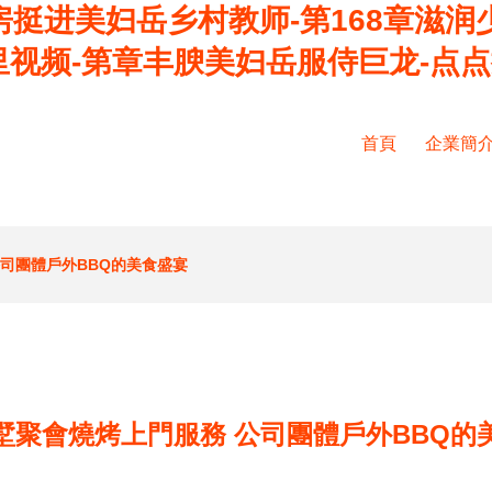
厨房挺进美妇岳乡村教师-第168章滋润
视频-第章丰腴美妇岳服侍巨龙-点点
首頁
企業簡
司團體戶外BBQ的美食盛宴
墅聚會燒烤上門服務 公司團體戶外BBQ的