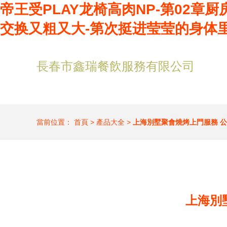
帝王受PLAY龙椅高肉NP-第02章
交换又粗又大-第次挺进莹莹的身体里
長春市鑫瑞餐飲服務有限公司
當前位置：
首頁
>
產品大全
>
上海別墅聚會燒烤上門服務 公
上海別