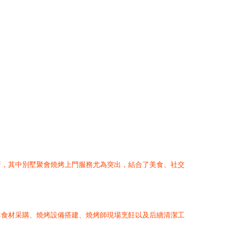
新，其中別墅聚會燒烤上門服務尤為突出，結合了美食、社交
鮮食材采購、燒烤設備搭建、燒烤師現場烹飪以及后續清潔工