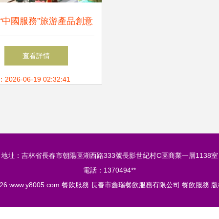
21“中國服務”旅游產品創意
征集活動正式啟動，聚焦
查看詳情
餐飲服務創新
26-06-19 02:32:41
地址：吉林省長春市朝陽區湖西路333號長影世紀村C區商業一層1138室
電話：1370494**
026
www.y8005.com
餐飲服務
長春市鑫瑞餐飲服務有限公司
餐飲服務
版