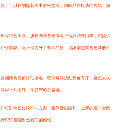
，員工可以在別墅花園中放松交流，同時品嘗現烤的肉類、海
龍蝦等特色美食。服務團隊會根據客戶偏好調整口味，如提供
的戶外體驗。這不僅提升了餐飲品質，還讓別墅聚會更具個性
服務團隊會提前評估場地，確保燒烤活動安全有序，避免火災
尋得一片寧靜，享受BBQ的樂趣。
客戶可以輕松比較不同方案，確保活動順利。上海的這一餐飲
烤BBQ都能創造難忘的回憶。