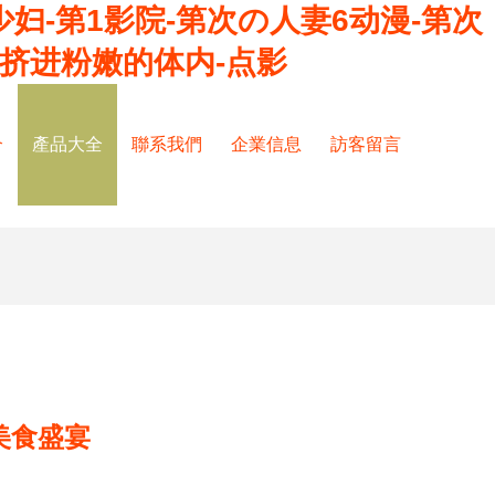
少妇-第1影院-第次の人妻6动漫-第次
挤进粉嫩的体内-点影
介
產品大全
聯系我們
企業信息
訪客留言
美食盛宴